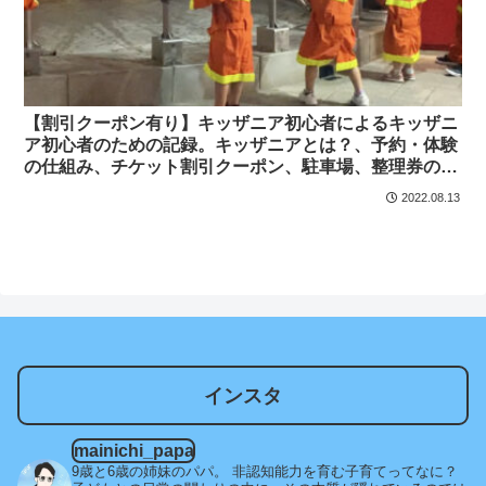
【割引クーポン有り】キッザニア初心者によるキッザニ
ア初心者のための記録。キッザニアとは？、予約・体験
の仕組み、チケット割引クーポン、駐車場、整理券のこ
と、当日の様子などできるだけ丁寧に解説したつもり
2022.08.13
インスタ
mainichi_papa
9歳と6歳の姉妹のパパ。
非認知能力を育む子育てってなに？