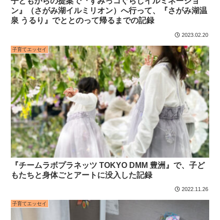
子どもからの提案で『すみっコぐらしイルミネーショ
ン』（さがみ湖イルミリオン）へ行って、『さがみ湖温
泉 うるり』でととのって帰るまでの記録
2023.02.20
子育てエッセイ
『チームラボプラネッツ TOKYO DMM 豊洲』で、子ど
もたちと身体ごとアートに没入した記録
2022.11.26
子育てエッセイ