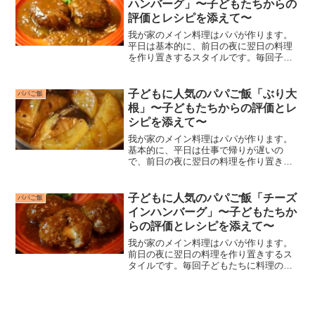
ハンバーグ」〜子どもたちからの
評価とレシピを添えて〜
我が家のメイン料理はパパが作ります。
平日は基本的に、前日の夜に翌日の料理
を作り置きするスタイルです。毎回子ど
もたちに料理の評価をもらっています
が、子どもたちがつけてくれる点数がお
もしろいのと、私自身が“子どもに人気の
子どもに人気のパパご飯「ぶり大
パパご飯
レシピ”を探すのにいつも...
根」〜子どもたちからの評価とレ
シピを添えて〜
我が家のメイン料理はパパが作ります。
基本的に、平日は仕事で帰りが遅いの
で、前日の夜に翌日の料理を作り置きし
ています。毎回子どもたちに料理の評価
をもらっていますが、子どもたちがつけ
てくれる点数がおもしろいのと、私自身
子どもに人気のパパご飯「チーズ
パパご飯
が“子どもに人気のレシピ”...
インハンバーグ」〜子どもたちか
らの評価とレシピを添えて〜
我が家のメイン料理はパパが作ります。
前日の夜に翌日の料理を作り置きするス
タイルです。毎回子どもたちに料理の評
価をもらっていますが、子どもたちがつ
けてくれる点数がおもしろいのと、私自
身が“子どもに人気のレシピ”を探すのにい
つも苦労してきたので...