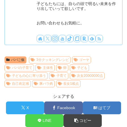
子どもたちには、自らの頭で明るい未来を作
り出していって欲しいです。
お問い合わせもお気軽に。
パパご飯
3分クッキングレシピ
ゴーヤ
パパの子育て
主体性
卵
子ども
子どもの心に寄り添う
子育て
次女20000000点
自己肯定感
豚バラ肉
長女1載点
シェアする
X
Facebook
はてブ
LINE
コピー