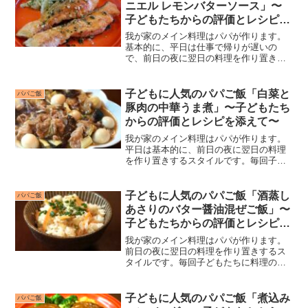
ニエル レモンバターソース」〜
子どもたちからの評価とレシピを
添えて〜
我が家のメイン料理はパパが作ります。
基本的に、平日は仕事で帰りが遅いの
で、前日の夜に翌日の料理を作り置きし
ています。毎回子どもたちに料理の評価
をもらっていますが、子どもたちがつけ
てくれる点数がおもしろいのと、私自身
子どもに人気のパパご飯「白菜と
パパご飯
が“子どもに人気のレシピ”...
豚肉の中華うま煮」〜子どもたち
からの評価とレシピを添えて〜
我が家のメイン料理はパパが作ります。
平日は基本的に、前日の夜に翌日の料理
を作り置きするスタイルです。毎回子ど
もたちに料理の評価をもらっています
が、子どもたちがつけてくれる点数がお
もしろいのと、私自身が“子どもに人気の
子どもに人気のパパご飯「酒蒸し
パパご飯
レシピ”を探すのにいつも...
あさりのバター醤油混ぜご飯」〜
子どもたちからの評価とレシピを
添えて〜
我が家のメイン料理はパパが作ります。
前日の夜に翌日の料理を作り置きするス
タイルです。毎回子どもたちに料理の評
価をもらっていますが、子どもたちがつ
けてくれる点数がおもしろいのと、私自
身が“子どもに人気のレシピ”を探すのにい
子どもに人気のパパご飯「煮込み
パパご飯
つも苦労してきたので...