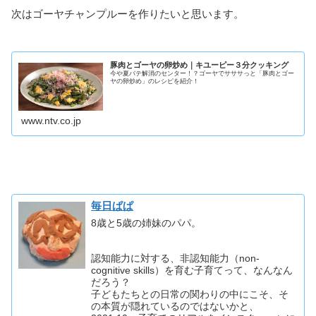
次はゴーヤチャンプルーを作りたいと思います。
豚肉とゴーヤの卵炒め｜キユーピー３分クッキング
今や夏バテ解消のセンター！？ゴーヤでサササっと「豚肉とゴー
ヤの卵炒め」のレシピを紹介！
www.ntv.co.jp
毎日ぱぱ
8歳と5歳の姉妹のパパ。
認知能力に対する、非認知能力（non-
cognitive skills）を育む子育てって、なんなん
だろう？
子どもたちとの日常の関わりの中にこそ、そ
の本質が隠れているのではないかと、