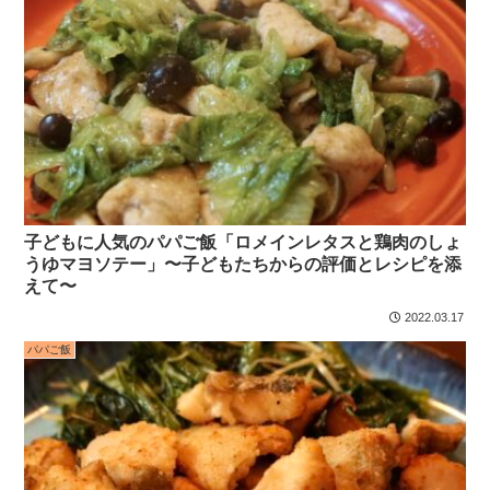
子どもに人気のパパご飯「ロメインレタスと鶏肉のしょ
うゆマヨソテー」〜子どもたちからの評価とレシピを添
えて〜
2022.03.17
パパご飯