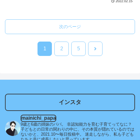
2022.02.15
次のページ
次
1
2
5
へ
インスタ
mainichi_papa
9歳と6歳の姉妹のパパ。
非認知能力を育む子育てってなに？
子どもとの日常の関わりの中に、その本質が隠れているのでは
ないかと、2021.10〜毎日投稿中。
迷走しながら、私も子ども
たちと共に成長したいと思っています。