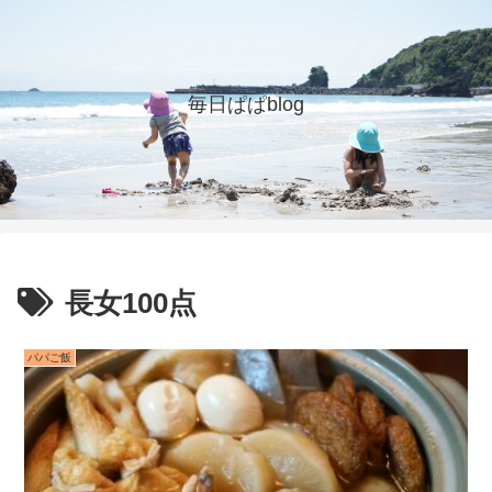
毎日ぱぱblog
長女100点
パパご飯