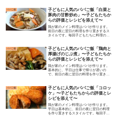
もたちに料理の評価をもらっています
が、子どもたちがつけてくれる点数がお
もしろいのと、私自身が“子どもに人気の
子どもに人気のパパご飯「白菜と
パパご飯
レシピ”を探すのにいつも...
豚肉の甘酢炒め」〜子どもたちか
らの評価とレシピを添えて〜
我が家のメイン料理はパパが作ります。
前日の夜に翌日の料理を作り置きするス
タイルです。毎回子どもたちに料理の評
価をもらっていますが、子どもたちがつ
けてくれる点数がおもしろいのと、私自
身が“子どもに人気のレシピ”を探すのにい
子どもに人気のパパご飯「鶏肉と
パパご飯
つも苦労してきたので...
厚揚げのじぶ煮」〜子どもたちか
らの評価とレシピを添えて〜
我が家のメイン料理はパパが作ります。
基本的に、平日は仕事で帰りが遅いの
で、前日の夜に翌日の料理を作り置きし
ています。毎回子どもたちに料理の評価
をもらっていますが、子どもたちがつけ
てくれる点数がおもしろいのと、私自身
子どもに人気のパパご飯「コロッ
パパご飯
が“子どもに人気のレシピ”...
ケ」〜子どもたちからの評価とレ
シピを添えて〜
我が家のメイン料理はパパが作ります。
平日は基本的に、前日の夜に翌日の料理
を作り置きするスタイルです。毎回子ど
もたちに料理の評価をもらっています