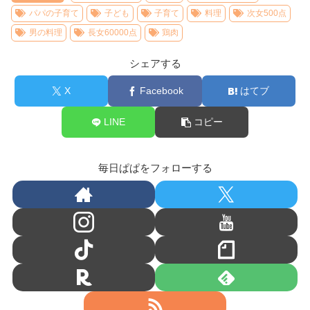
パパの子育て
子ども
子育て
料理
次女500点
男の料理
長女60000点
鶏肉
シェアする
X
Facebook
はてブ
LINE
コピー
毎日ぱぱをフォローする