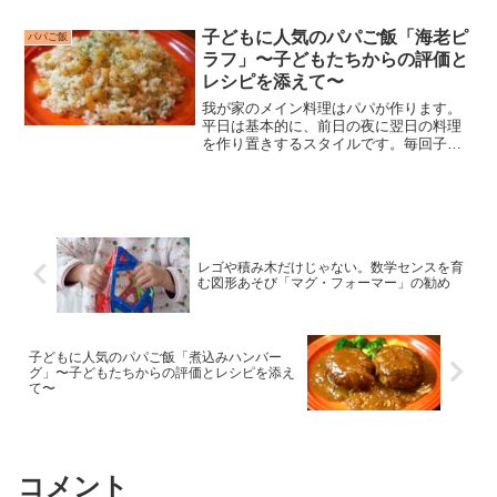
が、子どもたちがつけてくれる点数がお
もしろいのと、私自身が“子どもに人気の
子どもに人気のパパご飯「海老ピ
パパご飯
レシピ”を探すのにいつも...
ラフ」〜子どもたちからの評価と
レシピを添えて〜
我が家のメイン料理はパパが作ります。
平日は基本的に、前日の夜に翌日の料理
を作り置きするスタイルです。毎回子ど
もたちに料理の評価をもらっています
が、子どもたちがつけてくれる点数がお
もしろいのと、私自身が“子どもに人気の
レシピ”を探すのにいつも...
レゴや積み木だけじゃない。数学センスを育
む図形あそび「マグ・フォーマー」の勧め
子どもに人気のパパご飯「煮込みハンバー
グ」〜子どもたちからの評価とレシピを添え
て〜
コメント