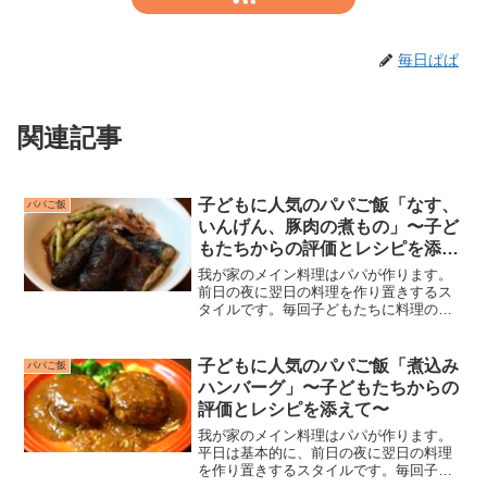
毎日ぱぱ
関連記事
子どもに人気のパパご飯「なす、
パパご飯
いんげん、豚肉の煮もの」〜子ど
もたちからの評価とレシピを添え
て〜
我が家のメイン料理はパパが作ります。
前日の夜に翌日の料理を作り置きするス
タイルです。毎回子どもたちに料理の評
価をもらっていますが、子どもたちがつ
けてくれる点数がおもしろいのと、私自
身が“子どもに人気のレシピ”を探すのにい
子どもに人気のパパご飯「煮込み
パパご飯
つも苦労してきたので...
ハンバーグ」〜子どもたちからの
評価とレシピを添えて〜
我が家のメイン料理はパパが作ります。
平日は基本的に、前日の夜に翌日の料理
を作り置きするスタイルです。毎回子ど