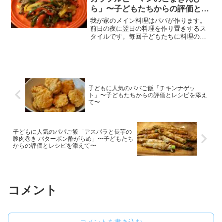
ら」〜子どもたちからの評価とレ
シピを添えて〜
我が家のメイン料理はパパが作ります。
前日の夜に翌日の料理を作り置きするス
タイルです。毎回子どもたちに料理の評
価をもらっていますが、子どもたちがつ
けてくれる点数がおもしろいのと、私自
身が“子どもに人気のレシピ”を探すのにい
つも苦労してきたので...
子どもに人気のパパご飯「チキンナゲッ
ト」〜子どもたちからの評価とレシピを添え
て〜
子どもに人気のパパご飯「アスパラと長芋の
豚肉巻き バターポン酢がらめ」〜子どもたち
からの評価とレシピを添えて〜
コメント
コメントを書き込む