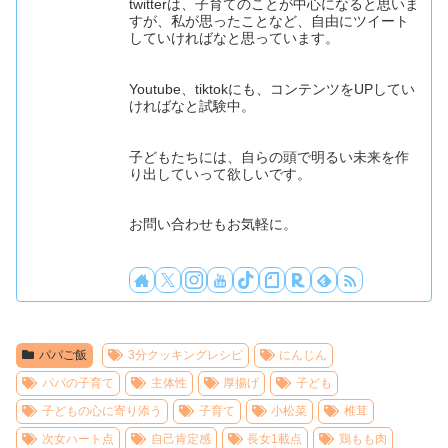
twitterは、子育てのことが中心になると思いま
すが、私が思ったことなど、自由にツイート
していければなと思っています。
Youtube、tiktokにも、コンテンツをUPしてい
ければなと試験中。
子どもたちには、自らの頭で明るい未来を作
り出していって欲しいです。
お問い合わせもお気軽に。
パパご飯
3分クッキングレシピ
にんじん
パパの子育て
主体性
厚揚げ
子ども
子どもの心に寄り添う
子育て
小松菜
椎茸
次女ハート点
自己肯定感
長女1載点
鶏もも肉