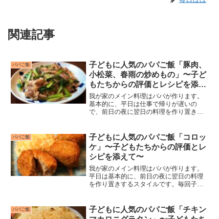
関連記事
子どもに人気のパパご飯「豚肉、
パパご飯
小松菜、春雨の炒めもの」〜子ど
もたちからの評価とレシピを添え
て〜
我が家のメイン料理はパパが作ります。
基本的に、平日は仕事で帰りが遅いの
で、前日の夜に翌日の料理を作り置きし
ています。毎回子どもたちに料理の評価
をもらっていますが、子どもたちがつけ
てくれる点数がおもしろいのと、私自身
子どもに人気のパパご飯「コロッ
パパご飯
が“子どもに人気のレシピ”...
ケ」〜子どもたちからの評価とレ
シピを添えて〜
我が家のメイン料理はパパが作ります。
平日は基本的に、前日の夜に翌日の料理
を作り置きするスタイルです。毎回子ど
もたちに料理の評価をもらっています
が、子どもたちがつけてくれる点数がお
もしろいのと、私自身が“子どもに人気の
子どもに人気のパパご飯「チキン
パパご飯
レシピ”を探すのにいつも...