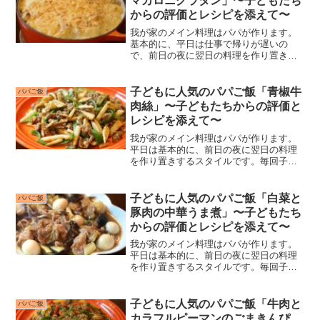
マカロニグラタン」〜子どもたち
からの評価とレシピを添えて〜
我が家のメイン料理はパパが作ります。
基本的に、平日は仕事で帰りが遅いの
で、前日の夜に翌日の料理を作り置きし
ています。毎回子どもたちに料理の評価
をもらっていますが、子どもたちがつけ
てくれる点数がおもしろいのと、私自身
子どもに人気のパパご飯「青椒牛
パパご飯
が“子どもに人気のレシピ”...
肉絲」〜子どもたちからの評価と
レシピを添えて〜
我が家のメイン料理はパパが作ります。
平日は基本的に、前日の夜に翌日の料理
を作り置きするスタイルです。毎回子ど
もたちに料理の評価をもらっています
が、子どもたちがつけてくれる点数がお
もしろいのと、私自身が“子どもに人気の
子どもに人気のパパご飯「白菜と
パパご飯
レシピ”を探すのにいつも...
豚肉の中華うま煮」〜子どもたち
からの評価とレシピを添えて〜
我が家のメイン料理はパパが作ります。
平日は基本的に、前日の夜に翌日の料理
を作り置きするスタイルです。毎回子ど
もたちに料理の評価をもらっています
が、子どもたちがつけてくれる点数がお
もしろいのと、私自身が“子どもに人気の
子どもに人気のパパご飯「牛肉と
パパご飯
レシピ”を探すのにいつも...
カラフルピーマンのごまきんぴ