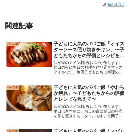
毎日ぱぱ
関連記事
子どもに人気のパパご飯「オイス
パパご飯
ターソース照り焼きチキン」〜子
どもたちからの評価とレシピを添
えて〜
我が家のメイン料理はパパが作ります。
前日の夜に翌日の料理を作り置きするス
タイルです。毎回子どもたちに料理の評
価をもらっていますが、子どもたちがつ
けてくれる点数がおもしろいのと、私自
身が“子どもに人気のレシピ”を探すのにい
子どもに人気のパパご飯「やわら
パパご飯
つも苦労してきたので...
か焼豚」〜子どもたちからの評価
とレシピを添えて〜
我が家のメイン料理はパパが作ります。
平日は基本的に、前日の夜に翌日の料理
を作り置きするスタイルです。毎回子ど
もたちに料理の評価をもらっています
が、子どもたちがつけてくれる点数がお
もしろいのと、私自身が“子どもに人気の
子どもに人気のパパご飯「スパム
パパご飯