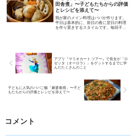
つも苦労してきたので...
田舎煮」〜子どもたちからの評価
とレシピを添えて〜
我が家のメイン料理はパパが作ります。
平日は基本的に、前日の夜に翌日の料理
を作り置きするスタイルです。毎回子ど
もたちに料理の評価をもらっています
が、子どもたちがつけてくれる点数がお
もしろいのと、私自身が“子どもに人気の
レシピ”を探すのにいつも...
アプリ『マリオカート ツアー』で長女が「ロ
ゼッタ（オーロラ）」をゲットするまでに学
んだたくさんのこと
子どもに人気のパパご飯「麻婆春雨」〜子ど
もたちからの評価とレシピを添えて〜
コメント