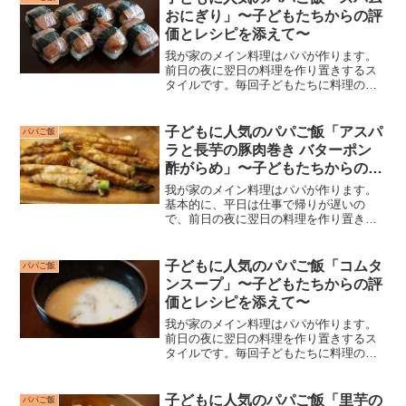
レシピ”を探すのにいつも...
おにぎり」〜子どもたちからの評
価とレシピを添えて〜
我が家のメイン料理はパパが作ります。
前日の夜に翌日の料理を作り置きするス
タイルです。毎回子どもたちに料理の評
価をもらっていますが、子どもたちがつ
けてくれる点数がおもしろいのと、私自
身が“子どもに人気のレシピ”を探すのにい
子どもに人気のパパご飯「アスパ
パパご飯
つも苦労してきたので...
ラと長芋の豚肉巻き バターポン
酢がらめ」〜子どもたちからの評
価とレシピを添えて〜
我が家のメイン料理はパパが作ります。
基本的に、平日は仕事で帰りが遅いの
で、前日の夜に翌日の料理を作り置きし
ています。毎回子どもたちに料理の評価
をもらっていますが、子どもたちがつけ
てくれる点数がおもしろいのと、私自身
子どもに人気のパパご飯「コムタ
パパご飯
が“子どもに人気のレシピ”...
ンスープ」〜子どもたちからの評
価とレシピを添えて〜
我が家のメイン料理はパパが作ります。
前日の夜に翌日の料理を作り置きするス
タイルです。毎回子どもたちに料理の評
価をもらっていますが、子どもたちがつ
けてくれる点数がおもしろいのと、私自
身が“子どもに人気のレシピ”を探すのにい
子どもに人気のパパご飯「里芋の
パパご飯