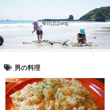
毎日ぱぱblog
男の料理
パパご飯