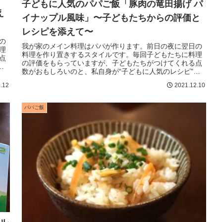
子どもに人気のパパご飯「豚肉の竜田揚げ パ
え
イナップル風味」〜子どもたちからの評価と
レシピを添えて〜
の
我が家のメイン料理はパパが作ります。前日の夜に翌日の
理
料理を作り置きするスタイルです。毎回子どもたちに料理
点
の評価をもらっていますが、子どもたちがつけてくれる点
を
数がおもしろいのと、私自身が“子どもに人気のレシピ”を
探すのにいつも苦労してきたので...
.12
2021.12.10
パパご飯