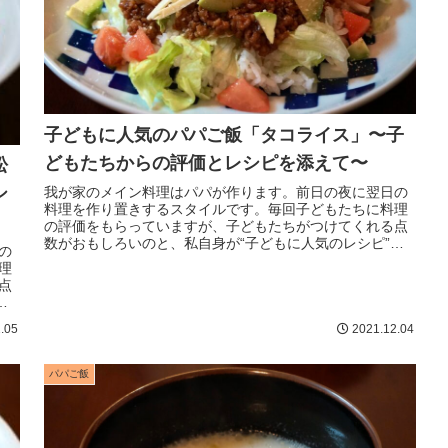
子どもに人気のパパご飯「タコライス」〜子
どもたちからの評価とレシピを添えて〜
松
シ
我が家のメイン料理はパパが作ります。前日の夜に翌日の
料理を作り置きするスタイルです。毎回子どもたちに料理
の評価をもらっていますが、子どもたちがつけてくれる点
数がおもしろいのと、私自身が“子どもに人気のレシピ”を
の
探すのにいつも苦労してきたので...
理
点
を
.05
2021.12.04
パパご飯