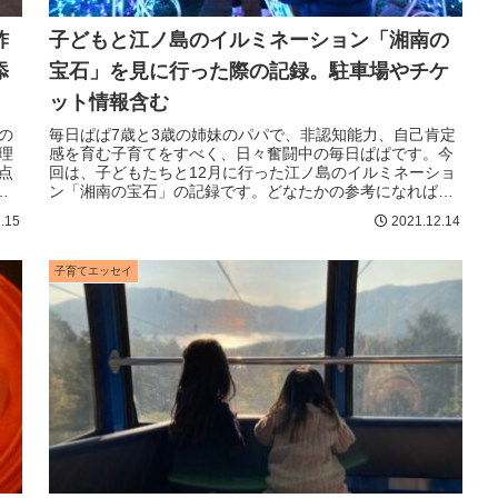
酢
子どもと江ノ島のイルミネーション「湘南の
添
宝石」を見に行った際の記録。駐車場やチケ
ット情報含む
の
毎日ぱぱ7歳と3歳の姉妹のパパで、非認知能力、自己肯定
理
感を育む子育てをすべく、日々奮闘中の毎日ぱぱです。今
点
回は、子どもたちと12月に行った江ノ島のイルミネーショ
を
ン「湘南の宝石」の記録です。どなたかの参考になればう
れしいです。我が家の女子チー...
.15
2021.12.14
子育てエッセイ