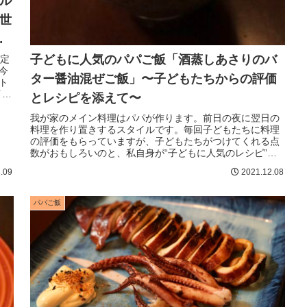
ル
世
し
子どもに人気のパパご飯「酒蒸しあさりのバ
定
今
ター醤油混ぜご飯」〜子どもたちからの評価
ト
イン
とレシピを添えて〜
我が家のメイン料理はパパが作ります。前日の夜に翌日の
料理を作り置きするスタイルです。毎回子どもたちに料理
の評価をもらっていますが、子どもたちがつけてくれる点
数がおもしろいのと、私自身が“子どもに人気のレシピ”を
探すのにいつも苦労してきたので...
.09
2021.12.08
パパご飯