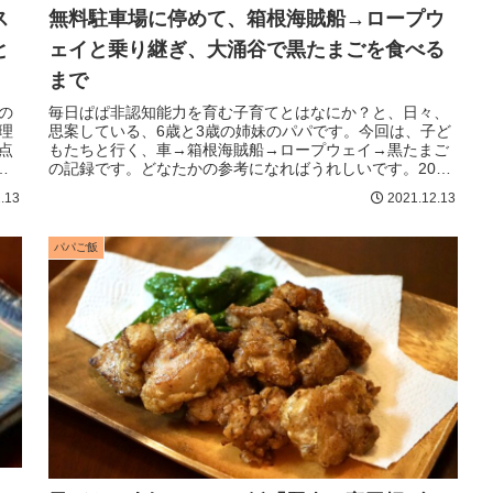
ス
無料駐車場に停めて、箱根海賊船→ロープウ
と
ェイと乗り継ぎ、大涌谷で黒たまごを食べる
まで
の
毎日ぱぱ非認知能力を育む子育てとはなにか？と、日々、
理
思案している、6歳と3歳の姉妹のパパです。今回は、子ど
点
もたちと行く、車→箱根海賊船→ロープウェイ→黒たまご
を
の記録です。どなたかの参考になればうれしいです。2021
年11月のとある祝日、次女...
.13
2021.12.13
パパご飯