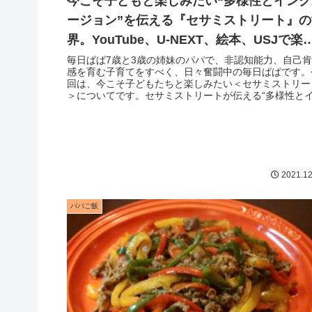
今こそ子どもと楽しみたい“多様性とインク
ージョン”を伝える『セサミストリート』の
界。YouTube、U-NEXT、絵本、USJで楽
める
毎日ぱぱ7歳と3歳の姉妹のパパで、非認知能力、自己肯
感を育む子育てをすべく、日々奮闘中の毎日ぱぱです。
回は、今こそ子どもたちと楽しみたい＜セサミストリー
＞についてです。セサミストリートが伝える“多様性と
クルージョン”は、今の時代を...
2021.12
パパご飯