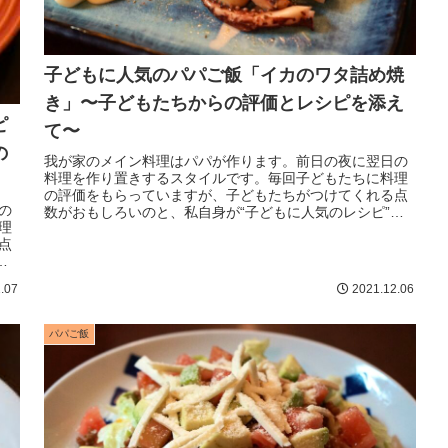
子どもに人気のパパご飯「イカのワタ詰め焼
き」〜子どもたちからの評価とレシピを添え
ピ
て〜
の
我が家のメイン料理はパパが作ります。前日の夜に翌日の
料理を作り置きするスタイルです。毎回子どもたちに料理
の評価をもらっていますが、子どもたちがつけてくれる点
の
数がおもしろいのと、私自身が“子どもに人気のレシピ”を
理
探すのにいつも苦労してきたので...
点
を
.07
2021.12.06
パパご飯